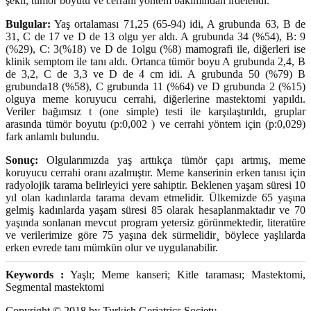
şekli, tümör boyutu ve cerrahi yöntem bakımından irdelendi.
Bulgular:
Yaş ortalaması 71,25 (65-94) idi, A grubunda 63, B de
31, C de 17 ve D de 13 olgu yer aldı. A grubunda 34 (%54), B: 9
(%29), C: 3(%18) ve D de 1olgu (%8) mamografi ile, diğerleri ise
klinik semptom ile tanı aldı. Ortanca tümör boyu A grubunda 2,4, B
de 3,2, C de 3,3 ve D de 4 cm idi. A grubunda 50 (%79) B
grubunda18 (%58), C grubunda 11 (%64) ve D grubunda 2 (%15)
olguya meme koruyucu cerrahi, diğerlerine mastektomi yapıldı.
Veriler bağımsız t (one simple) testi ile karşılaştırıldı, gruplar
arasında tümör boyutu (p:0,002 ) ve cerrahi yöntem için (p:0,029)
fark anlamlı bulundu.
Sonuç:
Olgularımızda yaş arttıkça tümör çapı artmış, meme
koruyucu cerrahi oranı azalmıştır. Meme kanserinin erken tanısı için
radyolojik tarama belirleyici yere sahiptir. Beklenen yaşam süresi 10
yıl olan kadınlarda tarama devam etmelidir. Ülkemizde 65 yaşına
gelmiş kadınlarda yaşam süresi 85 olarak hesaplanmaktadır ve 70
yaşında sonlanan mevcut program yetersiz görünmektedir, literatüre
ve verilerimize göre 75 yaşına dek sürmelidir¸ böylece yaşlılarda
erken evrede tanı mümkün olur ve uygulanabilir.
Keywords :
Yaşlı; Meme kanseri; Kitle taraması; Mastektomi,
Segmental mastektomi
Copyright © 2018 by Turkish Geriatrics Society