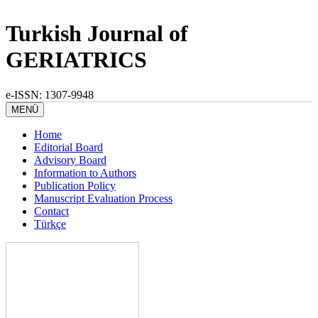
Turkish Journal of
GERIATRICS
e-ISSN: 1307-9948
MENÜ
Home
Editorial Board
Advisory Board
Information to Authors
Publication Policy
Manuscript Evaluation Process
Contact
Türkçe