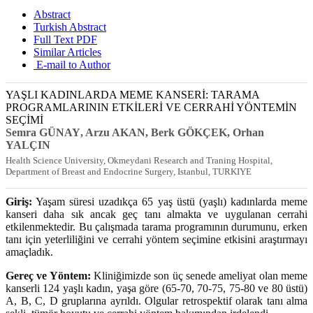
Abstract
Turkish Abstract
Full Text PDF
Similar Articles
E-mail to Author
YAŞLI KADINLARDA MEME KANSERİ: TARAMA
PROGRAMLARININ ETKİLERİ VE CERRAHİ YÖNTEMİN
SEÇİMİ
Semra GÜNAY
, Arzu AKAN
, Berk GÖKÇEK
, Orhan
YALÇIN
Health Science University, Okmeydani Research and Traning Hospital,
Department of Breast and Endocrine Surgery, Istanbul, TURKIYE
Giriş:
Yaşam süresi uzadıkça 65 yaş üstü (yaşlı) kadınlarda meme
kanseri daha sık ancak geç tanı almakta ve uygulanan cerrahi
etkilenmektedir. Bu çalışmada tarama programının durumunu, erken
tanı için yeterliliğini ve cerrahi yöntem seçimine etkisini araştırmayı
amaçladık.
Gereç ve Yöntem:
Kliniğimizde son üç senede ameliyat olan meme
kanserli 124 yaşlı kadın, yaşa göre (65-70, 70-75, 75-80 ve 80 üstü)
A, B, C, D gruplarına ayrıldı. Olgular retrospektif olarak tanı alma