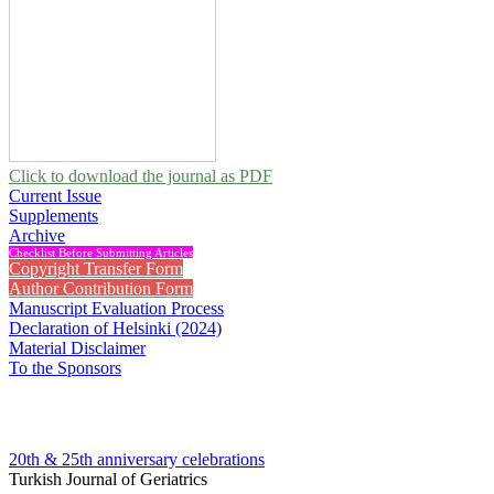
Click to download the journal as PDF
Current Issue
Supplements
Archive
Checklist Before Submitting Articles
Copyright Transfer Form
Author Contribution Form
Manuscript Evaluation Process
Declaration of Helsinki (2024)
Material Disclaimer
To the Sponsors
20th & 25th anniversary
celebrations
Turkish Journal of Geriatrics
2017 , Vol 20, Issue 3