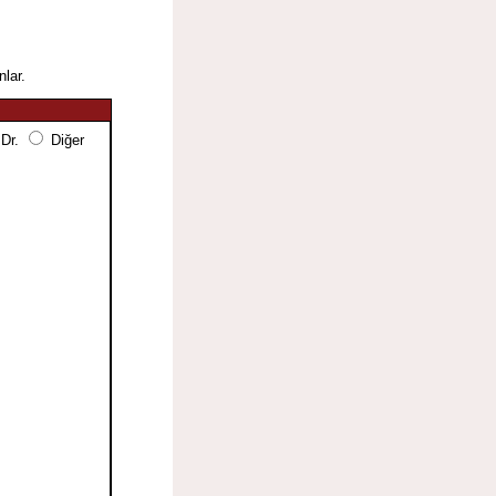
nlar.
 Dr.
Diğer