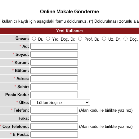
Online Makale Gönderme
 kullanıcı kaydı için aşağıdaki formu doldurunuz. (*) Doldurulması zorunlu ala
Yeni Kullanıcı
Ünvan:
Dr.
Yrd. Doç. Dr.
Prof. Dr.
Uz. Dr.
Doç.
*
Ad:
*
Soyad:
*
Kurum:
*
Bölüm:
*
Adres:
*
Şehir:
Posta Kodu:
*
Ülke:
*
Telefon:
(Alan kodu ile birlikte yazınız)
Faks:
*
Cep Telefonu:
(Alan kodu ile birlikte yazınız)
*
E-Posta: