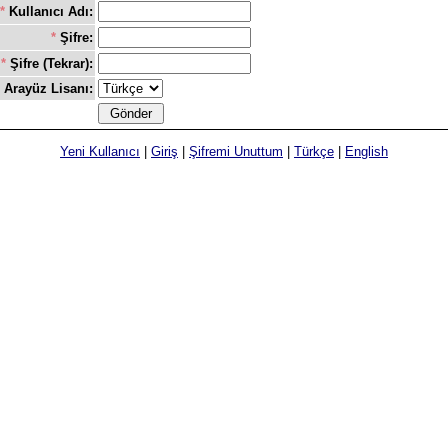
*
Kullanıcı Adı:
*
Şifre:
*
Şifre (Tekrar):
Arayüz Lisanı:
Yeni Kullanıcı
|
Giriş
|
Şifremi Unuttum
|
Türkçe
|
English