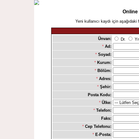
Online
Yeni kullanıcı kaydı için aşağıdaki 
Ünvan:
Dr.
Yr
*
Ad:
*
Soyad:
*
Kurum:
*
Bölüm:
*
Adres:
*
Şehir:
Posta Kodu:
*
Ülke:
*
Telefon:
Faks:
*
Cep Telefonu:
*
E-Posta: