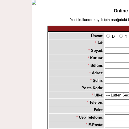
Online
Yeni kullanıcı kaydı için aşağıdaki 
Ünvan:
Dr.
Yr
*
Ad:
*
Soyad:
*
Kurum:
*
Bölüm:
*
Adres:
*
Şehir:
Posta Kodu:
*
Ülke:
*
Telefon:
Faks:
*
Cep Telefonu:
*
E-Posta: