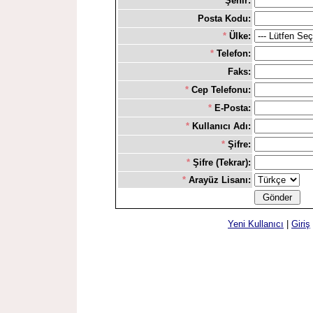
*
Şehir:
Posta Kodu:
*
Ülke:
*
Telefon:
Faks:
*
Cep Telefonu:
*
E-Posta:
*
Kullanıcı Adı:
*
Şifre:
*
Şifre (Tekrar):
*
Arayüz Lisanı:
Yeni Kullanıcı
|
Giriş