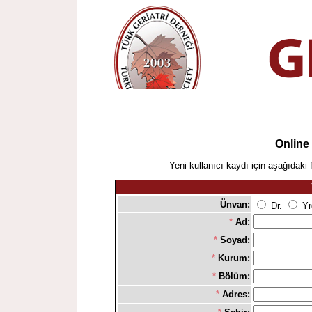
Online
Yeni kullanıcı kaydı için aşağıdaki 
Ünvan:
Dr.
Yr
*
Ad:
*
Soyad:
*
Kurum:
*
Bölüm:
*
Adres: