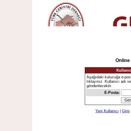
Online
Kullanıc
Aşağıdaki kutucuğa e-pos
tıklayınız. Kullanıcı adı v
gönderilecektir.
E-Posta:
Yeni Kullanıcı
|
Giriş