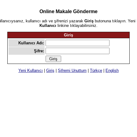
Online Makale Gönderme
ullanıcıysanız, kullanıcı adı ve şifrenizi yazarak
Giriş
butonuna tıklayın. Yeni 
Kullanıcı
linkine tıklayabilirsiniz.
Giriş
Kullanıcı Adı:
Şifre:
Yeni Kullanıcı
|
Giriş
|
Şifremi Unuttum
|
Türkçe
|
English