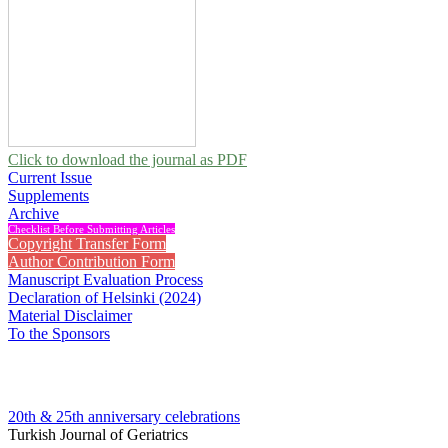
Click to download the journal as PDF
Current Issue
Supplements
Archive
Checklist Before Submitting Articles
Copyright Transfer Form
Author Contribution Form
Manuscript Evaluation Process
Declaration of Helsinki (2024)
Material Disclaimer
To the Sponsors
20th & 25th anniversary
celebrations
Turkish Journal of Geriatrics
2019 , Vol 22, Issue 1