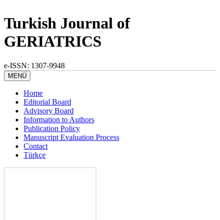
Turkish Journal of
GERIATRICS
e-ISSN: 1307-9948
MENÜ
Home
Editorial Board
Advisory Board
Information to Authors
Publication Policy
Manuscript Evaluation Process
Contact
Türkçe