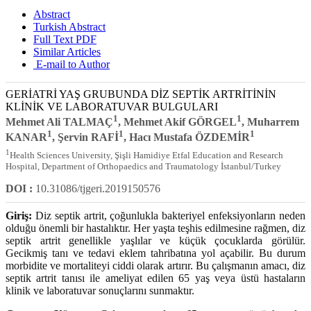
Abstract
Turkish Abstract
Full Text PDF
Similar Articles
E-mail to Author
GERİATRİ YAŞ GRUBUNDA DİZ SEPTİK ARTRİTİNİN
KLİNİK VE LABORATUVAR BULGULARI
1
1
Mehmet Ali TALMAÇ
, Mehmet Akif GÖRGEL
, Muharrem
1
1
1
KANAR
, Şervin RAFİ
, Hacı Mustafa ÖZDEMİR
1
Health Sciences University, Şişli Hamidiye Etfal Education and Research
Hospital, Department of Orthopaedics and Traumatology İstanbul/Turkey
DOI :
10.31086/tjgeri.2019150576
Giriş:
Diz septik artrit, çoğunlukla bakteriyel enfeksiyonların neden
olduğu önemli bir hastalıktır. Her yaşta teşhis edilmesine rağmen, diz
septik artrit genellikle yaşlılar ve küçük çocuklarda görülür.
Gecikmiş tanı ve tedavi eklem tahribatına yol açabilir. Bu durum
morbidite ve mortaliteyi ciddi olarak artırır. Bu çalışmanın amacı, diz
septik artrit tanısı ile ameliyat edilen 65 yaş veya üstü hastaların
klinik ve laboratuvar sonuçlarını sunmaktır.