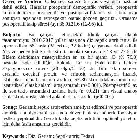
Gereç ve Yöntem:
Çalışmaya sadece 65 yaş veya üstü hastalar
dahil edildi. Hastalar preoperatif demografik verileri, preoperatif
komorbiditeleri, preoperatif ve postoperatif klinik ve laboratuvar
sonuçları açısından retrospektif olarak gözden geçirildi. Ortalama
postoperatif takip süresi (ay) 36.0±21.6 (12-95) idi.
Bulgular:
Bu çalışma retrospektif klinik çalışma olarak
tasarlanmıştır. 2010-2017 yılları arasında diz septik artrit tanısı ile
opere edilen 56 hasta (34 erkek, 22 kadın) çalışmaya dahil edildi.
Yaş ve beden kütle indeksi ortalamaları sırasıyla 77.3 ve 27.6 idi.
Eklem debridman materyalinden en az bir ajanın 43 (% 76,8)
hastada izole edildiğini bulduk. En sık izole edilen bakteri
staphylococcus aureus (28 olgu,% 50) idi. Tüm takip süreleri
arasında c-reaktif protein ve eritrosit sedimentasyon hızında
istatistiksel olarak anlamlı azalma, SF-36 skor ortalamalarında ise
istatistiksel olarak anlamlı artış saptandı (p<0.001). Postoperatif 6. ay
ile son takip arasındaki azalma hariç (p=0.021) tüm visual analog
skala skorları istatistiksel anlamlı olarak azaldı (p<0.001).
Sonuç:
Geriatrik septik artrit erken ameliyat edilmeli ve postoperatif
ampirik antibiyoterapi sırasında düzenli olarak böbrek fonksiyon
testleri yapılmalıdır. Geriatrik diz septik artritinin optimal yönetimi
için daha fazla araştırma gereklidir.
Keywords :
Diz; Geriatri; Septik artrit; Tedavi