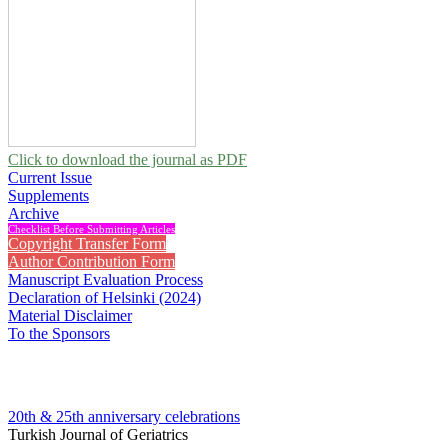
Click to download the journal as PDF
Current Issue
Supplements
Archive
Checklist Before Submitting Articles
Copyright Transfer Form
Author Contribution Form
Manuscript Evaluation Process
Declaration of Helsinki (2024)
Material Disclaimer
To the Sponsors
20th & 25th anniversary
celebrations
Turkish Journal of Geriatrics
2006 , Vol 9 (Supplement)