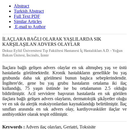
Abstract
Turkish Abstract
Full Text PDF
Similar Articles
E-mail to Author
İLAÇLARA BAĞLI OLARAK YAŞLILARDA SIK
KARŞILAŞILAN ADVERS OLAYLAR
Dokuz Eylül Üniversitesi Tıp Fakültesi Hastanesi İç Hastalıkları A.D. - Yoğun
Bakım Ünitesi, İnciraltı, İzmir
İlaçlara bağlı gelişen advers olaylar en sık altmışbeş yaş ve üstü
hastalarda görülmektedir. Kronik hastalıkların genellikle bu yaş
grubunda daha sık görülmesi bunun başlıca sebeplerindendir.
İngiltere'de, gene bu yaş grubu hastaların ortalama iki ilaç
kullandığı, 75 yaşın üstünde ise bu ortalamanın 2.5 olduğu
bildirilmiştir. Acil servislere başvuran hastalarda en sık görülen
ilaçlara bağlı gelişen advers olayların, dermatolojik şikâyetler oluğu
ve en sık da alerjik reaksiyonlardan kaynaklandığı belirtilmiştir. İlaç
sınıfları arasında en sık advers olay, kardiyovasküler ilaçlar ve
antibiyotikler olarak tespit edilmiştir.
Keywords :
Advers ilaç olayları, Geriatri, Toksisite