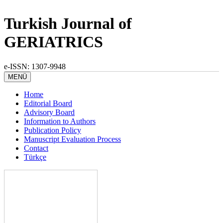
Turkish Journal of
GERIATRICS
e-ISSN: 1307-9948
MENÜ
Home
Editorial Board
Advisory Board
Information to Authors
Publication Policy
Manuscript Evaluation Process
Contact
Türkçe