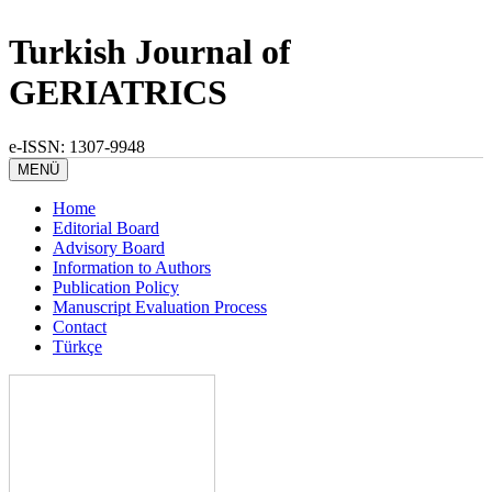
Turkish Journal of
GERIATRICS
e-ISSN: 1307-9948
MENÜ
Home
Editorial Board
Advisory Board
Information to Authors
Publication Policy
Manuscript Evaluation Process
Contact
Türkçe