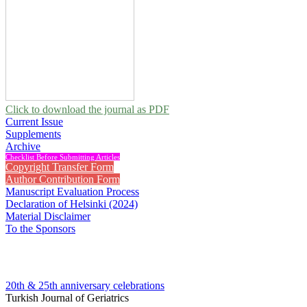
Click to download the journal as PDF
Current Issue
Supplements
Archive
Checklist Before Submitting Articles
Copyright Transfer Form
Author Contribution Form
Manuscript Evaluation Process
Declaration of Helsinki (2024)
Material Disclaimer
To the Sponsors
20th & 25th anniversary
celebrations
Turkish Journal of Geriatrics
2014 , Vol 17, Issue 3