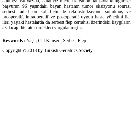
edilmez. Bu yazıda, skuamoz hücreli karsinom tanısıyla kliniğimize
başvurun 96 yaşındaki bayan hastanın tümör eksizyonu sonrası
serbest radial ön kol flebi ile rekonstrüksiyonu sunulmuş ve
preoperatif, intraoperatif ve postoperatif uygun hasta yönetimi ile,
ileri yaştaki hastalarda da serbest flep cerrahisi üzerindeki kaygıların
azalacağı literatür örnekleri vurgulanmıştır.
Keywords :
Yaşlı; Cilt Kanseri; Serbest Flep
Copyright © 2018 by Turkish Geriatrics Society