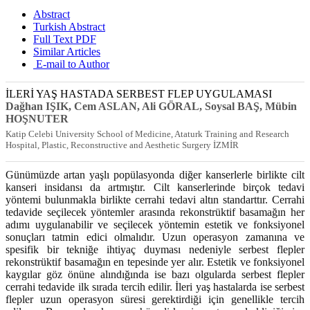
Abstract
Turkish Abstract
Full Text PDF
Similar Articles
E-mail to Author
İLERİ YAŞ HASTADA SERBEST FLEP UYGULAMASI
Dağhan IŞIK
, Cem ASLAN
, Ali GÖRAL
, Soysal BAŞ
, Mübin
HOŞNUTER
Katip Celebi University School of Medicine, Ataturk Training and Research
Hospital, Plastic, Reconstructive and Aesthetic Surgery İZMİR
Günümüzde artan yaşlı popülasyonda diğer kanserlerle birlikte cilt
kanseri insidansı da artmıştır. Cilt kanserlerinde birçok tedavi
yöntemi bulunmakla birlikte cerrahi tedavi altın standarttır. Cerrahi
tedavide seçilecek yöntemler arasında rekonstrüktif basamağın her
adımı uygulanabilir ve seçilecek yöntemin estetik ve fonksiyonel
sonuçları tatmin edici olmalıdır. Uzun operasyon zamanına ve
spesifik bir tekniğe ihtiyaç duyması nedeniyle serbest flepler
rekonstrüktif basamağın en tepesinde yer alır. Estetik ve fonksiyonel
kaygılar göz önüne alındığında ise bazı olgularda serbest flepler
cerrahi tedavide ilk sırada tercih edilir. İleri yaş hastalarda ise serbest
flepler uzun operasyon süresi gerektirdiği için genellikle tercih